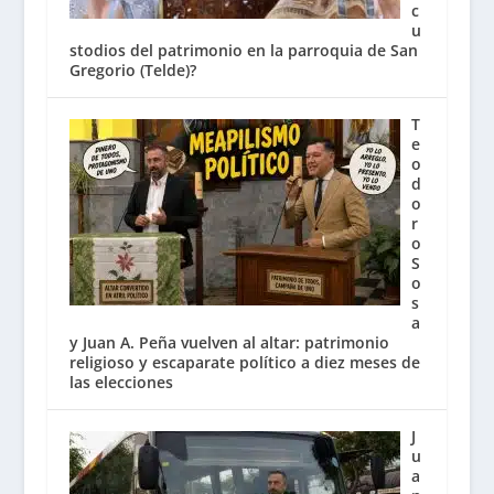
c
u
stodios del patrimonio en la parroquia de San
Gregorio (Telde)?
T
e
o
d
o
r
o
S
o
s
a
y Juan A. Peña vuelven al altar: patrimonio
religioso y escaparate político a diez meses de
las elecciones
J
u
a