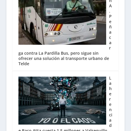
n
A
.
P
e
ñ
a
c
a
r
ga contra La Pardilla Bus, pero sigue sin
ofrecer una solución al transporte urbano de
Telde
L
a
h
e
r
e
n
ci
a
d
e Paco Atta cuesta 1,5 millones a Valsequillo