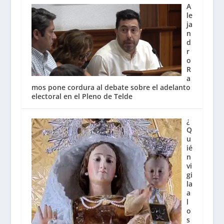
A
le
ja
n
d
r
o
R
a
mos pone cordura al debate sobre el adelanto
electoral en el Pleno de Telde
¿
Q
u
ié
n
vi
gi
la
a
l
o
s