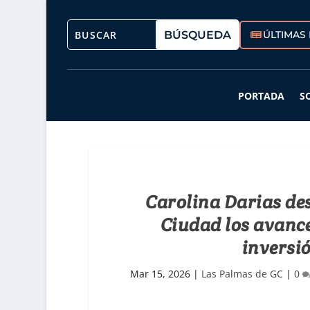
ÚLTIMAS 
PORTADA
S
Carolina Darias des
Ciudad los avance
inversió
Mar 15, 2026
|
Las Palmas de GC
|
0