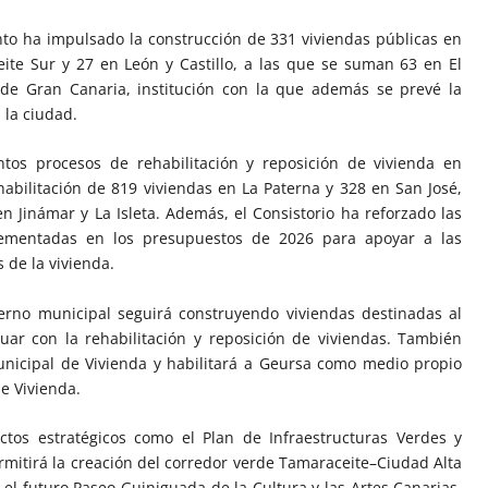
nto ha impulsado la construcción de 331 viviendas públicas en
ite Sur y 27 en León y Castillo, a las que se suman 63 en El
de Gran Canaria, institución con la que además se prevé la
 la ciudad.
ntos procesos de rehabilitación y reposición de vivienda en
ehabilitación de 819 viviendas en La Paterna y 328 en San José,
n Jinámar y La Isleta. Además, el Consistorio ha reforzado las
crementadas en los presupuestos de 2026 para apoyar a las
 de la vivienda.
rno municipal seguirá construyendo viviendas destinadas al
uar con la rehabilitación y reposición de viviendas. También
nicipal de Vivienda y habilitará a Geursa como medio propio
e Vivienda.
tos estratégicos como el Plan de Infraestructuras Verdes y
rmitirá la creación del corredor verde Tamaraceite–Ciudad Alta
 el futuro Paseo Guiniguada de la Cultura y las Artes Canarias,