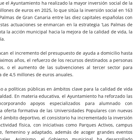
e el Ayuntamiento ha realizado la mayor inversión social de la
llones de euros en 2025, lo que sitúa la inversión social en 163
 Palmas de Gran Canaria entre las diez capitales españolas con
Estas actuaciones se enmarcan en la estrategia ‘Las Palmas de
a la acción municipal hacia la mejora de la calidad de vida, la
ía.
tacan el incremento del presupuesto de ayuda a domicilio hasta
óximos años, el refuerzo de los recursos destinados a personas
os, o el aumento de las subvenciones al tercer sector para
ca de 4,5 millones de euros anuales.
 a políticas públicas en ámbitos clave para la calidad de vida
ualdad. En materia educativa, el Ayuntamiento ha reforzado las
 incorporando apoyos especializados para alumnado con
a oferta formativa de las Universidades Populares con nuevas
el ámbito deportivo, el consistorio ha incrementado la inversión
ctividad física, con iniciativas como Parques Activos, campus
ase, femenino y adaptado, además de acoger grandes eventos
onales. Asimismo, el Gobierno municipal ha desarrollado