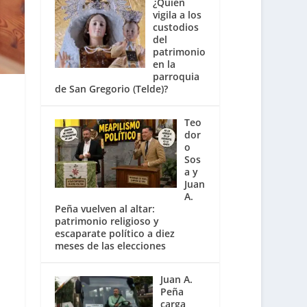
¿Quién
vigila a los
custodios
del
patrimonio
en la
parroquia
de San Gregorio (Telde)?
Teo
dor
o
Sos
a y
Juan
A.
Peña vuelven al altar:
patrimonio religioso y
escaparate político a diez
meses de las elecciones
Juan A.
Peña
carga