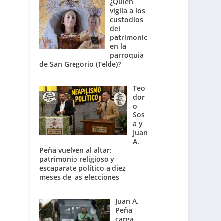
¿Quién
vigila a los
custodios
del
patrimonio
en la
parroquia
de San Gregorio (Telde)?
Teo
dor
o
Sos
a y
Juan
A.
Peña vuelven al altar:
patrimonio religioso y
escaparate político a diez
meses de las elecciones
Juan A.
Peña
carga