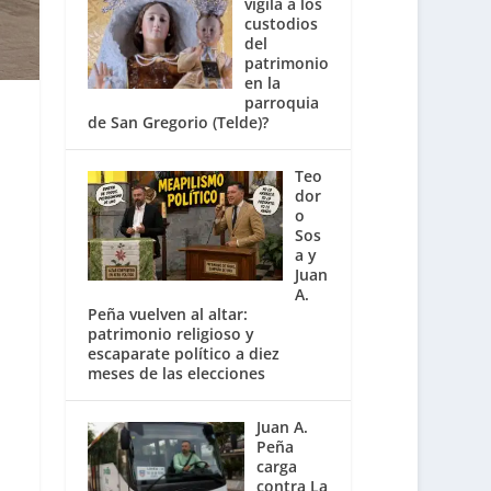
vigila a los
custodios
del
patrimonio
en la
parroquia
de San Gregorio (Telde)?
Teo
dor
o
Sos
a y
Juan
A.
Peña vuelven al altar:
patrimonio religioso y
escaparate político a diez
meses de las elecciones
Juan A.
Peña
carga
contra La