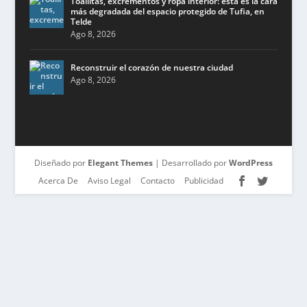
Toallitas, excrementos y ropa interior: esta es la cara
más degradada del espacio protegido de Tufia, en
Telde
Ago 8, 2026
Reconstruir el corazón de nuestra ciudad
Ago 8, 2026
Diseñado por
Elegant Themes
| Desarrollado por
WordPress
Acerca De
Aviso Legal
Contacto
Publicidad