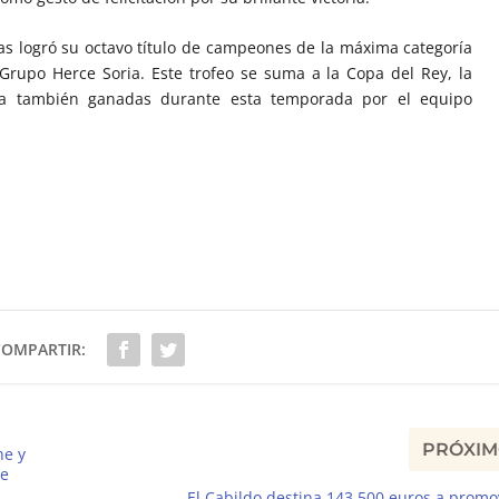
as logró su octavo título de campeones de la máxima categoría
l Grupo Herce Soria. Este trofeo se suma a la Copa del Rey, la
ca también ganadas durante esta temporada por el equipo
COMPARTIR:
PRÓXI
he y
de
El Cabildo destina 143.500 euros a promo