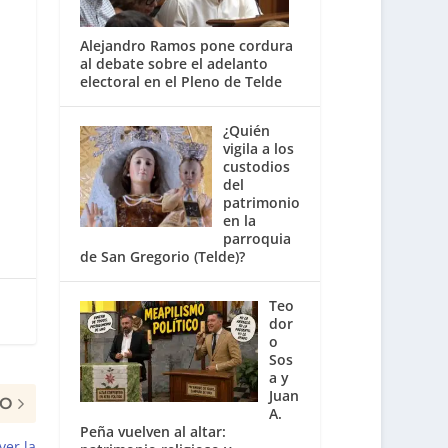
Alejandro Ramos pone cordura
al debate sobre el adelanto
electoral en el Pleno de Telde
¿Quién
vigila a los
custodios
del
patrimonio
en la
parroquia
de San Gregorio (Telde)?
Teo
dor
o
Sos
a y
Juan
MO
A.
Peña vuelven al altar:
ver la