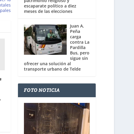
patrimonio religioso y
ntales
escaparate político a diez
ipales
meses de las elecciones
Juan A.
Peña
carga
contra La
Pardilla
Bus, pero
sigue sin
ofrecer una solución al
transporte urbano de Telde
s
FOTO NOTICIA
P