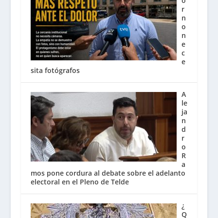
o
r
n
o
n
e
c
e
sita fotógrafos
A
le
ja
n
d
r
o
R
a
mos pone cordura al debate sobre el adelanto
electoral en el Pleno de Telde
¿
Q