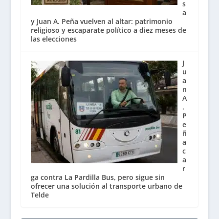
s
a
y Juan A. Peña vuelven al altar: patrimonio
religioso y escaparate político a diez meses de
las elecciones
J
u
a
n
A
.
P
e
ñ
a
c
a
r
ga contra La Pardilla Bus, pero sigue sin
ofrecer una solución al transporte urbano de
Telde