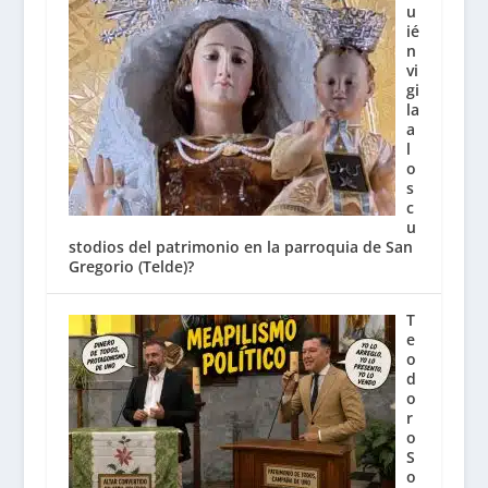
u
ié
n
vi
gi
la
a
l
o
s
c
u
stodios del patrimonio en la parroquia de San
Gregorio (Telde)?
T
e
o
d
o
r
o
S
o