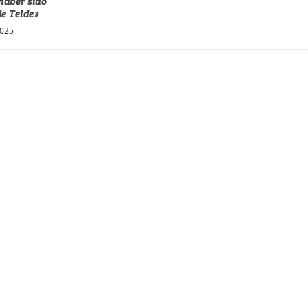
haber sido
de Telde»
2025