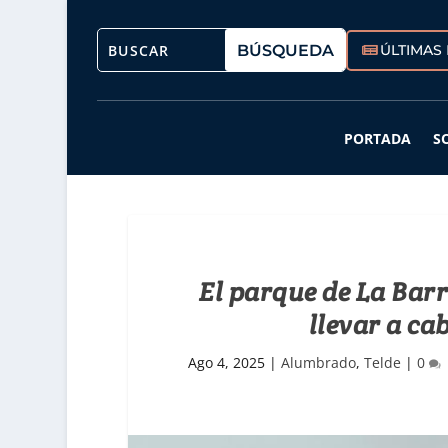
ÚLTIMAS 
PORTADA
S
El parque de La Bar
llevar a ca
Ago 4, 2025
|
Alumbrado
,
Telde
|
0