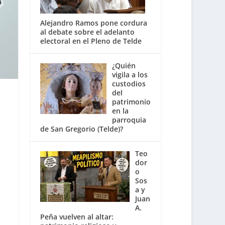
Alejandro Ramos pone cordura
al debate sobre el adelanto
electoral en el Pleno de Telde
¿Quién
vigila a los
custodios
del
patrimonio
en la
parroquia
de San Gregorio (Telde)?
Teo
dor
o
Sos
a y
Juan
A.
Peña vuelven al altar: