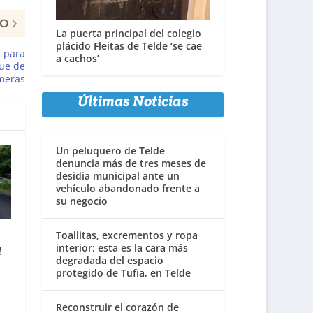
MO
La puerta principal del colegio
plácido Fleitas de Telde ‘se cae
a para
a cachos’
que de
lmeras
Últimas Noticias
Un peluquero de Telde
denuncia más de tres meses de
desidia municipal ante un
vehículo abandonado frente a
su negocio
Toallitas, excrementos y ropa
interior: esta es la cara más
l
degradada del espacio
protegido de Tufia, en Telde
Reconstruir el corazón de