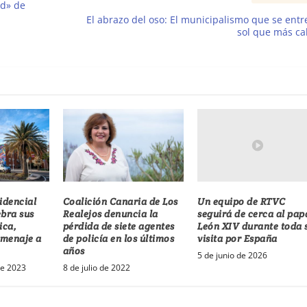
ad» de
El abrazo del oso: El municipalismo que se entr
sol que más ca
Un equipo de RTVC
idencial
Coalición Canaria de Los
seguirá de cerca al pap
ebra sus
Realejos denuncia la
León XIV durante toda 
ica,
pérdida de siete agentes
visita por España
omenaje a
de policía en los últimos
años
5 de junio de 2026
de 2023
8 de julio de 2022