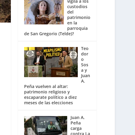
vigila a los
custodios
del
patrimonio
en la
parroquia
de San Gregorio (Telde)?
Teo
dor
o
Sos
a y
Juan
A.
Peña vuelven al altar:
patrimonio religioso y
escaparate político a diez
meses de las elecciones
Juan A.
Peña
carga
contra La