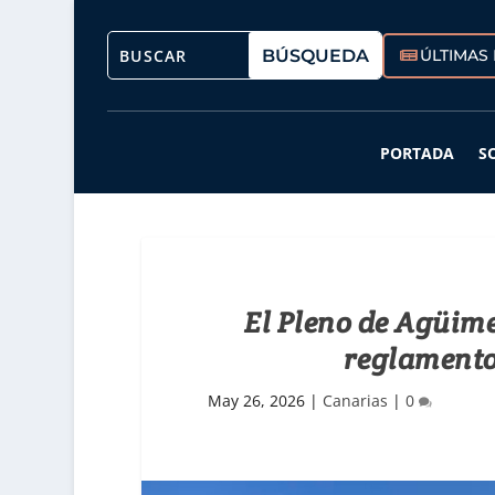
ÚLTIMAS 
PORTADA
S
El Pleno de Agüim
reglamento
May 26, 2026
|
Canarias
|
0