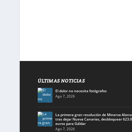
ÚLTIMAS NOTICIAS
El dolor no necesita fotógrafos
Ago 7, 2026
La primera gran resolución de Minerva Alons
tras dejar Nueva Canarias, desbloquear 623.
euros para Gáldar
Ago 7, 2026