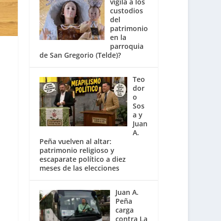
vigila a los
custodios
del
patrimonio
en la
parroquia
de San Gregorio (Telde)?
Teo
dor
o
Sos
a y
Juan
A.
Peña vuelven al altar:
patrimonio religioso y
escaparate político a diez
meses de las elecciones
Juan A.
Peña
carga
contra La