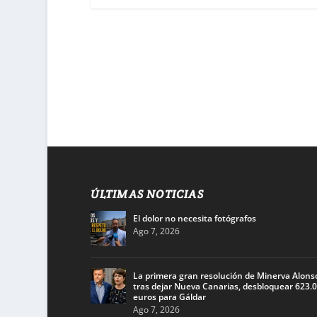
ÚLTIMAS NOTICIAS
El dolor no necesita fotógrafos
Ago 7, 2026
La primera gran resolución de Minerva Alons
tras dejar Nueva Canarias, desbloquear 623.
euros para Gáldar
Ago 7, 2026