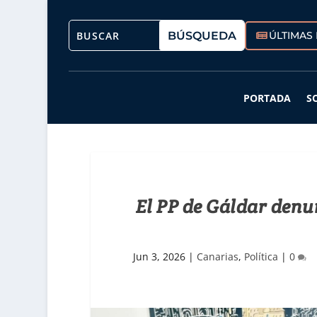
ÚLTIMAS 
PORTADA
S
El PP de Gáldar denu
Jun 3, 2026
|
Canarias
,
Política
|
0