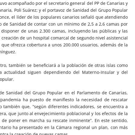
tuvo acompañado por el secretario general del PP de Canarias y
naria, Poli Suárez; y el portavoz de Sanidad del Grupo Popular
once, el líder de los populares canarios señaló que atendiendo
rio de Sanidad de contar con un mínimo de 2,5 a 2,6 camas por
a disponer de unas 2.300 camas, incluyendo las públicas y las
 creación de un hospital comarcal de segundo nivel asistencial
, que ofrezca cobertura a unos 200.000 usuarios, además de la
mínguez.
ro, también se beneficiará a la población de otras islas como
la actualidad siguen dependiendo del Materno-Insular y del
opular.
 de Sanidad del Grupo Popular en el Parlamento de Canarias,
“pandemia ha puesto de manifiesto la necesidad de rescatar
do también que, “según diferentes indicadores, se encuentra a
pera, que junto al envejecimiento poblacional y los efectos de la
 de poner en marcha su rescate inminente”. En este sentido,
tario ha presentado en la Cámara regional un plan, con más
ntra la creación de nuevas camas.