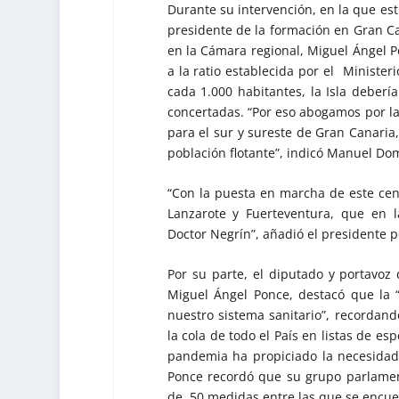
Durante su intervención, en la que es
presidente de la formación en Gran Ca
en la Cámara regional, Miguel Ángel P
a la ratio establecida por el Ministe
cada 1.000 habitantes, la Isla deberí
concertadas. “Por eso abogamos por la
para el sur y sureste de Gran Canaria
población flotante”, indicó Manuel Do
“Con la puesta en marcha de este cent
Lanzarote y Fuerteventura, que en 
Doctor Negrín”, añadió el presidente p
Por su parte, el diputado y portavoz
Miguel Ángel Ponce, destacó que la 
nuestro sistema sanitario”, recordan
la cola de todo el País en listas de es
pandemia ha propiciado la necesidad
Ponce recordó que su grupo parlamen
de 50 medidas entre las que se encue