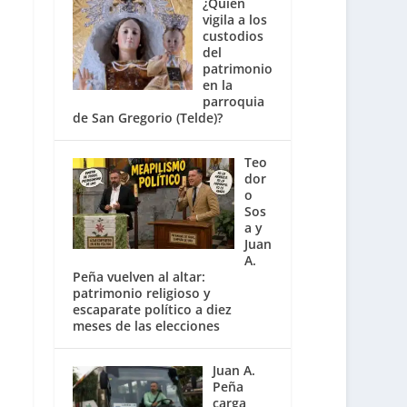
¿Quién
vigila a los
custodios
del
patrimonio
en la
parroquia
de San Gregorio (Telde)?
Teo
dor
o
Sos
a y
Juan
A.
Peña vuelven al altar:
patrimonio religioso y
escaparate político a diez
meses de las elecciones
Juan A.
Peña
carga