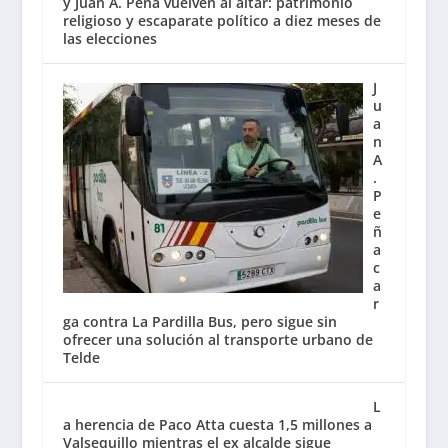
y Juan A. Peña vuelven al altar: patrimonio
religioso y escaparate político a diez meses de
las elecciones
J
u
a
n
A
.
P
e
ñ
a
c
a
r
ga contra La Pardilla Bus, pero sigue sin
ofrecer una solución al transporte urbano de
Telde
L
a herencia de Paco Atta cuesta 1,5 millones a
Valsequillo mientras el ex alcalde sigue