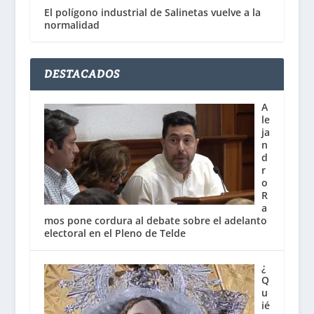
El polígono industrial de Salinetas vuelve a la
normalidad
DESTACADOS
A
le
ja
n
d
r
o
R
a
mos pone cordura al debate sobre el adelanto
electoral en el Pleno de Telde
¿
Q
u
ié