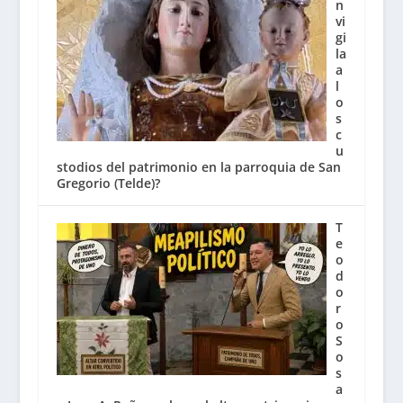
n
vi
gi
la
a
l
o
s
c
u
stodios del patrimonio en la parroquia de San
Gregorio (Telde)?
T
e
o
d
o
r
o
S
o
s
a