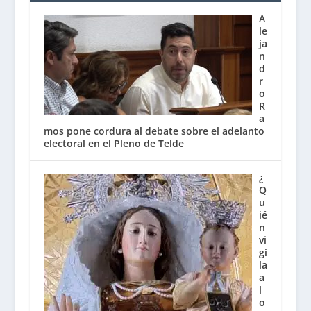
A
le
ja
n
d
r
o
R
a
mos pone cordura al debate sobre el adelanto
electoral en el Pleno de Telde
¿
Q
u
ié
n
vi
gi
la
a
l
o