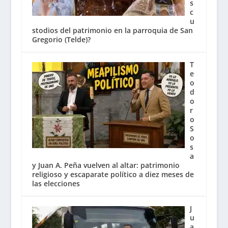
s
c
u
stodios del patrimonio en la parroquia de San
Gregorio (Telde)?
T
e
o
d
o
r
o
S
o
s
a
y Juan A. Peña vuelven al altar: patrimonio
religioso y escaparate político a diez meses de
las elecciones
J
u
a