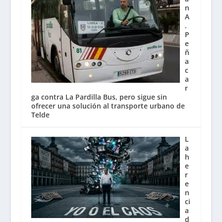
n
A
.
P
e
ñ
a
c
a
r
ga contra La Pardilla Bus, pero sigue sin
ofrecer una solución al transporte urbano de
Telde
L
a
h
e
r
e
n
ci
a
d