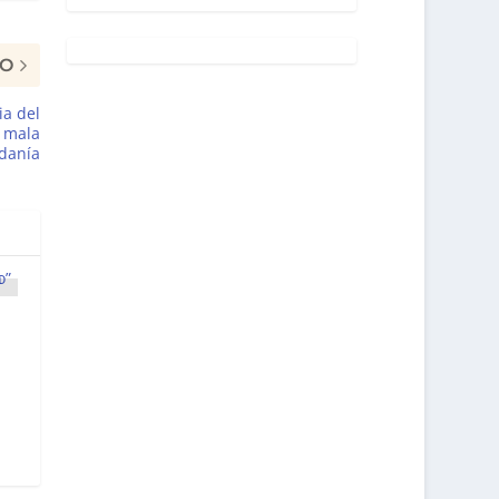
MO
ia del
u mala
adanía
o