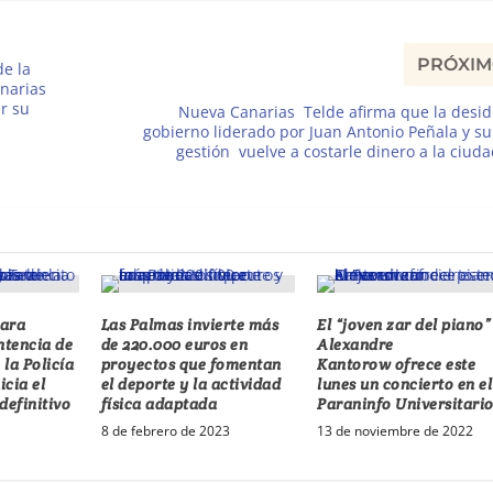
PRÓXI
de la
narias
r su
Nueva Canarias Telde afirma que la desid
gobierno liderado por Juan Antonio Peñala y s
gestión vuelve a costarle dinero a la ciud
lara
Las Palmas invierte más
El “joven zar del piano”
ntencia de
de 220.000 euros en
Alexandre
 la Policía
proyectos que fomentan
Kantorow ofrece este
icia el
el deporte y la actividad
lunes un concierto en el
efinitivo
física adaptada
Paraninfo Universitari
8 de febrero de 2023
13 de noviembre de 2022