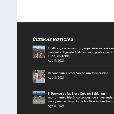
ÚLTIMAS NOTICIAS
Toallitas, excrementos y ropa interior: esta es
cara más degradada del espacio protegido de
Tufia, en Telde
Ago 8, 2026
Reconstruir el corazón de nuestra ciudad
Ago 8, 2026
El Puente de los Siete Ojos en Telde: un
monumento histórico convertido en verteder
mes y medio después de las fiestas San Juan
Ago 8, 2026