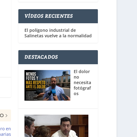
VÍDEOS RECIENTES
El polígono industrial de
Salinetas vuelve a la normalidad
DESTACADOS
El dolor
no
necesita
fotógraf
os
MO
aro en
narias