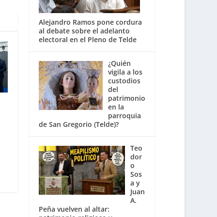
Alejandro Ramos pone cordura
al debate sobre el adelanto
electoral en el Pleno de Telde
¿Quién
vigila a los
custodios
del
patrimonio
en la
parroquia
de San Gregorio (Telde)?
Teo
dor
o
Sos
a y
Juan
A.
Peña vuelven al altar: