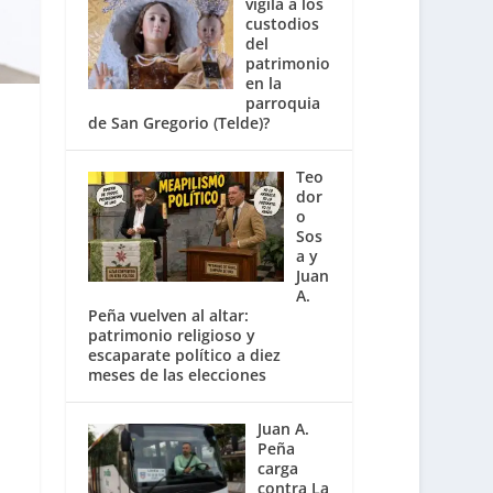
vigila a los
custodios
del
patrimonio
en la
parroquia
de San Gregorio (Telde)?
Teo
dor
o
Sos
a y
Juan
A.
Peña vuelven al altar:
patrimonio religioso y
escaparate político a diez
meses de las elecciones
Juan A.
Peña
carga
contra La