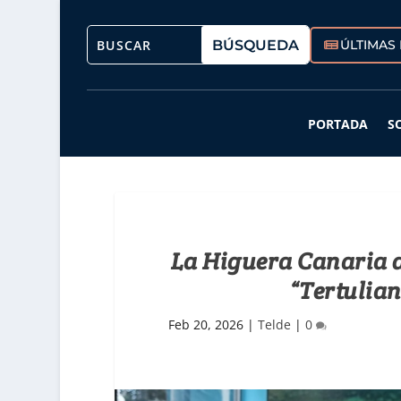
ÚLTIMAS 
PORTADA
S
La Higuera Canaria d
“Tertulian
Feb 20, 2026
|
Telde
|
0