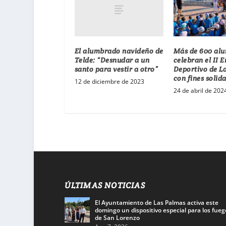
El alumbrado navideño de
Más de 600 al
Telde: “Desnudar a un
celebran el II 
santo para vestir a otro”
Deportivo de L
con fines solid
12 de diciembre de 2023
24 de abril de 202
ÚLTIMAS NOTICIAS
El Ayuntamiento de Las Palmas activa este
domingo un dispositivo especial para los fueg
de San Lorenzo