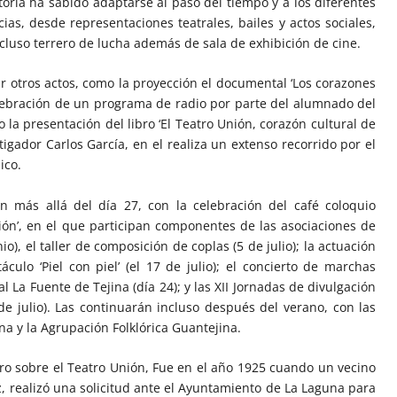
toria ha sabido adaptarse al paso del tiempo y a los diferentes
s, desde representaciones teatrales, bailes y actos sociales,
cluso terrero de lucha además de sala de exhibición de cine.
r otros actos, como la proyección el documental ‘Los corazones
celebración de un programa de radio por parte del alumnado del
o la presentación del libro ‘El Teatro Unión, corazón cultural de
stigador Carlos García, en el realiza un extenso recorrido por el
nico.
n más allá del día 27, con la celebración del café coloquio
ión’, en el que participan componentes de las asociaciones de
o), el taller de composición de coplas (5 de julio); la actuación
culo ‘Piel con piel’ (el 17 de julio); el concierto de marchas
 La Fuente de Tejina (día 24); y las XII Jornadas de divulgación
 de julio). Las continuarán incluso después del verano, con las
na y la Agrupación Folklórica Guantejina.
bro sobre el Teatro Unión, Fue en el año 1925 cuando un vecino
 realizó una solicitud ante el Ayuntamiento de La Laguna para