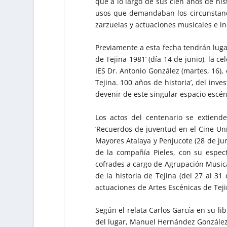
que a lo largo de sus cien años de his
usos que demandaban los circunstancia
zarzuelas y actuaciones musicales e in
Previamente a esta fecha tendrán luga
de Tejina 1981’ (día 14 de junio), la 
IES Dr. Antonio González (martes, 16), 
Tejina. 100 años de historia’, del inve
devenir de este singular espacio escé
Los actos del centenario se extiende
‘Recuerdos de juventud en el Cine Un
Mayores Atalaya y Penjucote (28 de juni
de la compañía Pieles, con su espectá
cofrades a cargo de Agrupación Musical
de la historia de Tejina (del 27 al 31
actuaciones de Artes Escénicas de Teji
Según el relata Carlos García en su li
del lugar, Manuel Hernández González,