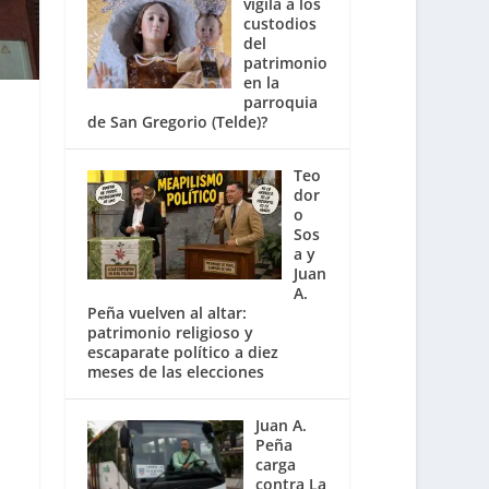
vigila a los
custodios
del
patrimonio
en la
parroquia
de San Gregorio (Telde)?
Teo
dor
o
Sos
a y
Juan
A.
Peña vuelven al altar:
patrimonio religioso y
escaparate político a diez
meses de las elecciones
Juan A.
Peña
carga
contra La