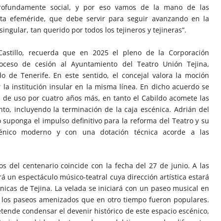
 profundamente social, y por eso vamos de la mano de las
sta efeméride, que debe servir para seguir avanzando en la
singular, tan querido por todos los tejineros y tejineras”.
 Castillo, recuerda que en 2025 el pleno de la Corporación
oceso de cesión al Ayuntamiento del Teatro Unión Tejina,
do de Tenerife. En este sentido, el concejal valora la moción
a institución insular en la misma línea. En dicho acuerdo se
de uso por cuatro años más, en tanto el Cabildo acomete las
nto, incluyendo la terminación de la caja escénica. Adrián del
o suponga el impulso definitivo para la reforma del Teatro y su
cénico moderno y con una dotación técnica acorde a las
os del centenario coincide con la fecha del 27 de junio. A las
rá un espectáculo músico-teatral cuya dirección artística estará
nicas de Tejina. La velada se iniciará con un paseo musical en
 los paseos amenizados que en otro tiempo fueron populares.
tende condensar el devenir histórico de este espacio escénico,