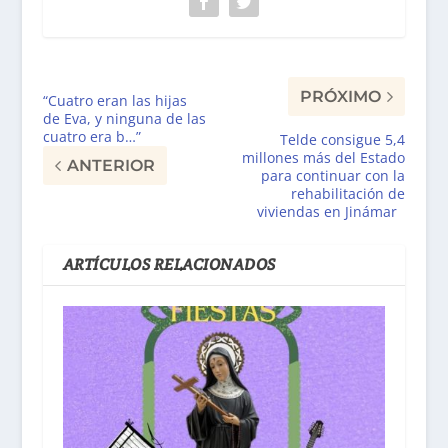
PRÓXIMO
“Cuatro eran las hijas
de Eva, y ninguna de las
cuatro era b…”
Telde consigue 5,4
millones más del Estado
ANTERIOR
para continuar con la
rehabilitación de
viviendas en Jinámar
ARTÍCULOS RELACIONADOS