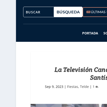
ÚLTIMAS 
PORTADA
S
La Televisión Can
Santí
Sep 9, 2023
|
Fiestas
,
Telde
|
1