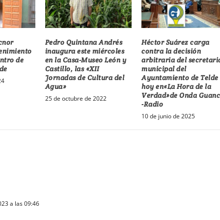
cnor
Pedro Quintana Andrés
Héctor Suárez carga
tenimiento
inaugura este miércoles
contra la decisión
entro de
en la Casa-Museo León y
arbitraria del secretari
de
Castillo, las «XII
municipal del
Jornadas de Cultura del
Ayuntamiento de Telde
24
Agua»
hoy en«La Hora de la
Verdad»de Onda Guan
25 de octubre de 2022
-Radio
10 de junio de 2025
23 a las 09:46