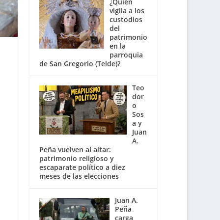
¿Quién
vigila a los
custodios
del
patrimonio
en la
parroquia
de San Gregorio (Telde)?
Teo
dor
o
Sos
a y
Juan
A.
Peña vuelven al altar:
patrimonio religioso y
escaparate político a diez
meses de las elecciones
Juan A.
Peña
carga