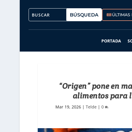
ÚLTIMAS 
PORTADA
S
“Origen” pone en m
alimentos para l
Mar 19, 2026
|
Telde
|
0