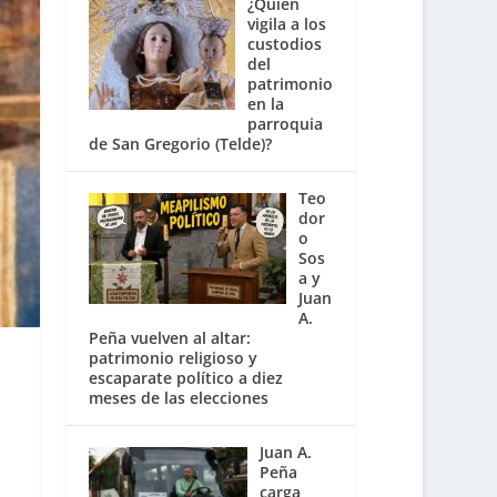
¿Quién
vigila a los
custodios
del
patrimonio
en la
parroquia
de San Gregorio (Telde)?
Teo
dor
o
Sos
a y
Juan
A.
Peña vuelven al altar:
patrimonio religioso y
escaparate político a diez
meses de las elecciones
Juan A.
Peña
carga