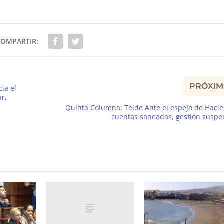
COMPARTIR:
PRÓXI
ia el
ar,
Quinta Columna: Telde Ante el espejo de Hac
cuentas saneadas, gestión suspe