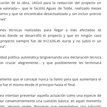
ución de la obra. Utilizó para la redacción del proyecto un
valorada— que le facilitó Aguas de Telde, realizado meses
erno y que se encontraba desactualizado y sin incluir precios
nes”.
ones técnicas realizadas para llegar a más afectados se
nas donde se desarrolló el proyecto y que en ningún caso
 proyecto siempre fue de 912.636,45 euros y no subió ni un
ra”.
idad política automática tergiversando una declaración técnica
on cruzar alegremente… y que posiblemente les terminará
ndamente que el concejal nunca la llamó para que aumentara el
o fue el mismo desde el principio hasta el final.
ora intentan presentar aquella actuación como una especie de
idar convenientemente una cuestión básica: en aquel momento
ales. Vecinos reales. Personas que necesitaban una solución