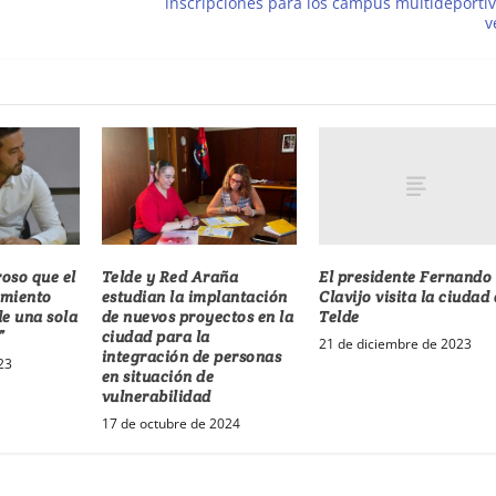
inscripciones para los campus multideporti
v
El presidente Fernando
roso que el
Telde y Red Araña
Clavijo visita la ciudad
amiento
estudian la implantación
Telde
de una sola
de nuevos proyectos en la
”
ciudad para la
21 de diciembre de 2023
integración de personas
23
en situación de
vulnerabilidad
17 de octubre de 2024