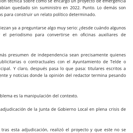
ación técnica sobre cómo se encargó un proyecto de emergencia
habían quedado sin suministro en 2022. Punto. Lo demás son
s para construir un relato político determinado.
ezan ya a preguntarse algo muy serio: ¿desde cuándo algunos
r el periodismo para convertirse en oficinas auxiliares de
 más presumen de independencia sean precisamente quienes
blicitarias o contractuales con el Ayuntamiento de Telde o
ipal. Y claro, después pasa lo que pasa: titulares escritos a
te y noticias donde la opinión del redactor termina pesando
.
roblema es la manipulación del contexto.
 adjudicación de la Junta de Gobierno Local en plena crisis de
tras esta adjudicación, realizó el proyecto y que este no se