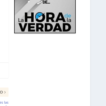
MO
es las