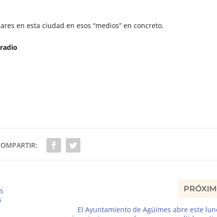
lares en esta ciudad en esos “medios” en concreto.
 radio
COMPARTIR:
PRÓXI
as
s
El Ayuntamiento de Agüimes abre este lun