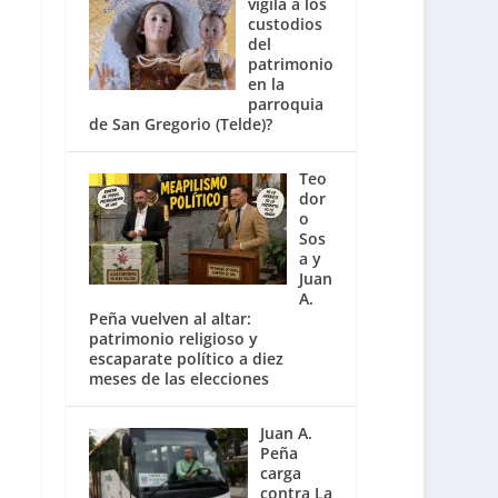
vigila a los
custodios
del
patrimonio
en la
parroquia
de San Gregorio (Telde)?
Teo
dor
o
Sos
a y
Juan
A.
Peña vuelven al altar:
patrimonio religioso y
escaparate político a diez
meses de las elecciones
Juan A.
Peña
carga
contra La