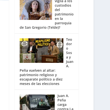
vigila a los
custodios
del
patrimonio
en la
parroquia
de San Gregorio (Telde)?
Teo
dor
o
Sos
a y
Juan
A.
Peña vuelven al altar:
patrimonio religioso y
escaparate político a diez
meses de las elecciones
Juan A.
Peña
carga
contra La