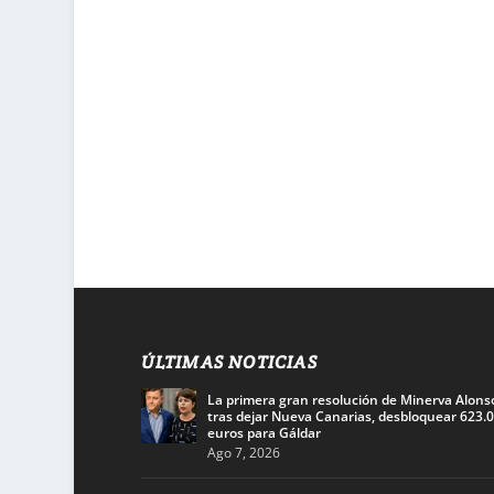
ÚLTIMAS NOTICIAS
La primera gran resolución de Minerva Alons
tras dejar Nueva Canarias, desbloquear 623.
euros para Gáldar
Ago 7, 2026