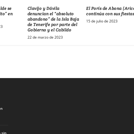
lde se
Clavijo y Dávila
El Porís de Abona (Aric
ito” en
denuncian el “absoluto
continúa con sus fiesta
abandono” de la Isla Baja
15 de julio de 2023
de Tenerife por parte del
23
Gobierno y el Cabildo
22 de marzo de 2023
en
 sin