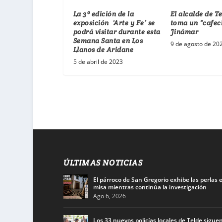
La 3º edición de la
El alcalde de Te
exposición ‘Arte y Fe’ se
toma un “cafec
podrá visitar durante esta
Jinámar
Semana Santa en Los
9 de agosto de 20
Llanos de Aridane
5 de abril de 2023
ÚLTIMAS NOTICIAS
El párroco de San Gregorio exhibe las perlas 
misa mientras continúa la investigación
Ago 6, 2026
Los 33 nuevos policías locales de Telde siguen