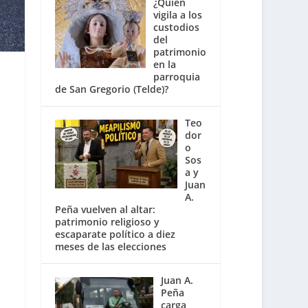
¿Quién
vigila a los
custodios
del
patrimonio
en la
parroquia
de San Gregorio (Telde)?
Teo
dor
o
Sos
a y
Juan
A.
Peña vuelven al altar:
patrimonio religioso y
escaparate político a diez
meses de las elecciones
Juan A.
Peña
carga