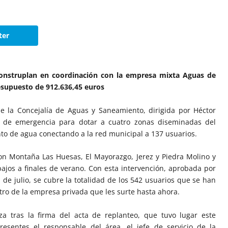
ter
Construplan en coordinación con la empresa mixta Aguas de
esupuesto de 912.636,45 euros
e la Concejalía de Aguas y Saneamiento, dirigida por Héctor
ra de emergencia para dotar a cuatro zonas diseminadas del
nto de agua conectando a la red municipal a 137 usuarios.
son Montaña Las Huesas, El Mayorazgo, Jerez y Piedra Molino y
rabajos a finales de verano. Con esta intervención, aprobada por
 de julio, se cubre la totalidad de los 542 usuarios que se han
stro de la empresa privada que les surte hasta ahora.
za tras la firma del acta de replanteo, que tuvo lugar este
resentes el responsable del área, el jefe de servicio de la