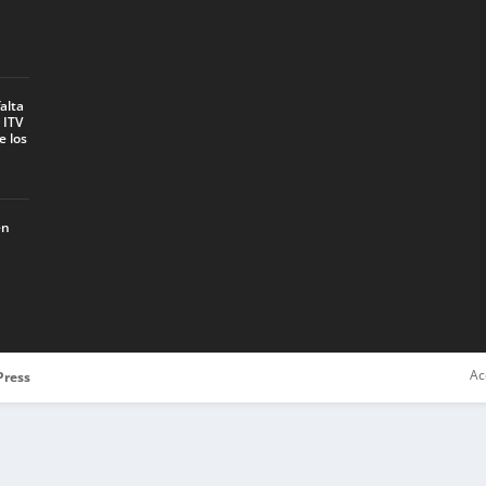
alta
 ITV
e los
en
Ac
ress