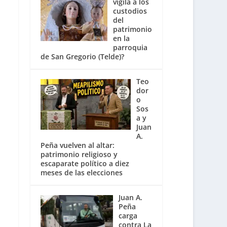
vigila a los
custodios
del
patrimonio
en la
parroquia
de San Gregorio (Telde)?
Teo
dor
o
Sos
a y
Juan
A.
Peña vuelven al altar:
patrimonio religioso y
escaparate político a diez
meses de las elecciones
Juan A.
Peña
carga
contra La