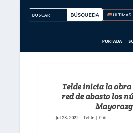
ÚLTIMAS 
PORTADA
S
Telde inicia la obr
red de abasto los n
Mayorazgo
Jul 28, 2022
|
Telde
|
0