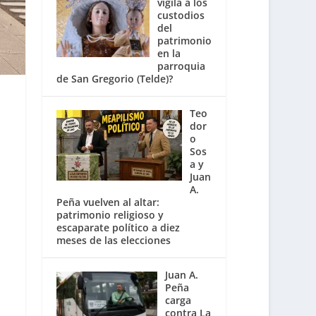
vigila a los
custodios
del
patrimonio
en la
parroquia
de San Gregorio (Telde)?
Teo
dor
o
Sos
a y
Juan
A.
Peña vuelven al altar:
patrimonio religioso y
escaparate político a diez
meses de las elecciones
Juan A.
Peña
carga
contra La