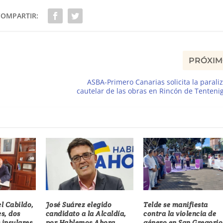
COMPARTIR:
PRÓXI
ASBA-Primero Canarias solicita la parali
cautelar de las obras en Rincón de Tenten
el Cabildo,
José Suárez elegido
Telde se manifiesta
s, dos
candidato a la Alcaldía,
contra la violencia de
 insulares
por Hablemos Ahora
género en San Gregorio