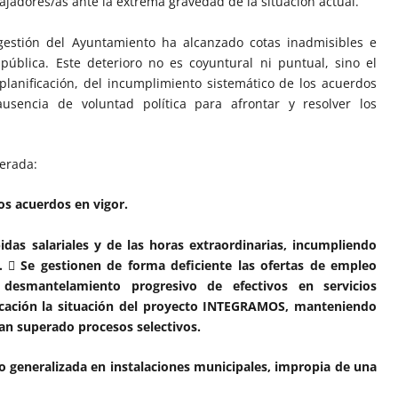
ajadores/as ante la extrema gravedad de la situación actual.
 gestión del Ayuntamiento ha alcanzado cotas inadmisibles e
pública. Este deterioro no es coyuntural ni puntual, sino el
planificación, del incumplimiento sistemático de los acuerdos
sencia de voluntad política para afrontar y resolver los
terada:
los acuerdos en vigor.
das salariales y de las horas extraordinarias, incumpliendo
l.  Se gestionen de forma deficiente las ofertas de empleo
desmantelamiento progresivo de efectivos en servicios
ificación la situación del proyecto INTEGRAMOS, manteniendo
an superado procesos selectivos.
o generalizada en instalaciones municipales, impropia de una