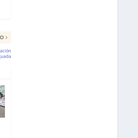
MO
zación
iguada