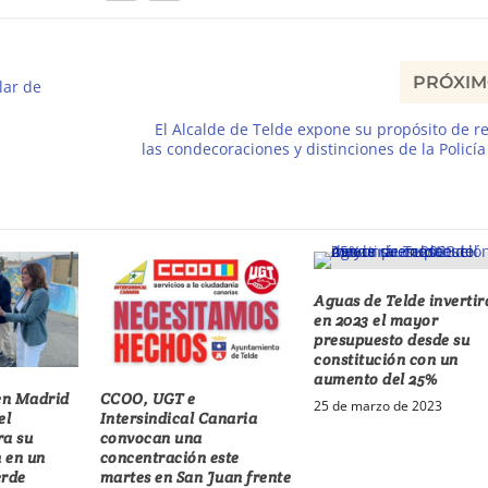
PRÓXI
lar de
El Alcalde de Telde expone su propósito de r
las condecoraciones y distinciones de la Policía
Aguas de Telde invertir
en 2023 el mayor
presupuesto desde su
constitución con un
aumento del 25%
 en Madrid
CCOO, UGT e
25 de marzo de 2023
el
Intersindical Canaria
ra su
convocan una
 en un
concentración este
erde
martes en San Juan frente