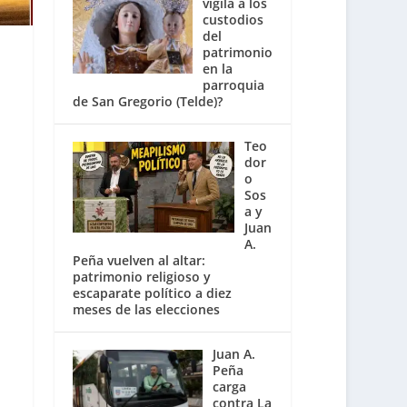
vigila a los
custodios
del
patrimonio
en la
parroquia
de San Gregorio (Telde)?
Teo
dor
o
Sos
a y
Juan
A.
Peña vuelven al altar:
patrimonio religioso y
escaparate político a diez
meses de las elecciones
Juan A.
Peña
carga
contra La