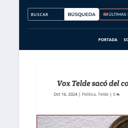
ÚLTIMAS 
PORTADA
S
Vox Telde sacó del c
Oct 16, 2024
|
Política
,
Telde
|
0