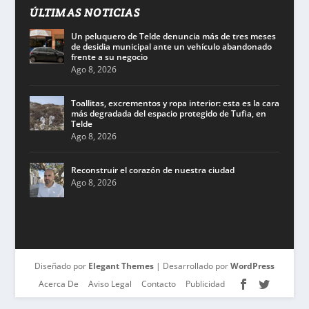
ÚLTIMAS NOTICIAS
Un peluquero de Telde denuncia más de tres meses
de desidia municipal ante un vehículo abandonado
frente a su negocio
Ago 8, 2026
Toallitas, excrementos y ropa interior: esta es la cara
más degradada del espacio protegido de Tufia, en
Telde
Ago 8, 2026
Reconstruir el corazón de nuestra ciudad
Ago 8, 2026
Diseñado por
Elegant Themes
| Desarrollado por
WordPress
Acerca De
Aviso Legal
Contacto
Publicidad