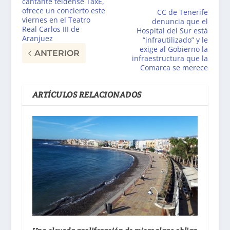
cantante teldense TaxÉ,
ofrece un concierto este
CC de Tenerife
viernes en el Teatro
denuncia que el
Real Carlos III de
Hospital del Sur está
Aranjuez
“infrautilizado” y le
exige al Gobierno la
ANTERIOR
infraestructura que la
Comarca se merece
ARTÍCULOS RELACIONADOS