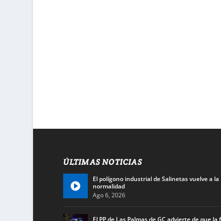
ÚLTIMAS NOTICIAS
El polígono industrial de Salinetas vuelve a la
normalidad
Ago 6, 2026
El PP de Las Palmas de GC advierte de que la f