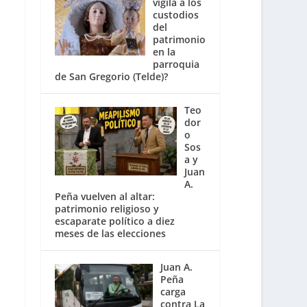
vigila a los
custodios
del
patrimonio
en la
parroquia
de San Gregorio (Telde)?
Teo
dor
o
Sos
a y
Juan
A.
Peña vuelven al altar:
patrimonio religioso y
escaparate político a diez
meses de las elecciones
Juan A.
Peña
carga
contra La