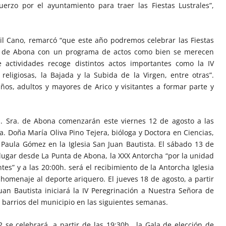
erzo por el ayuntamiento para traer las Fiestas Lustrales”,
cil Cano, remarcó “que este año podremos celebrar las Fiestas
a de Abona con un programa de actos como bien se merecen
e actividades recoge distintos actos importantes como la IV
 religiosas, la Bajada y la Subida de la Virgen, entre otras”.
ños, adultos y mayores de Arico y visitantes a formar parte y
a. Sra. de Abona comenzarán este viernes 12 de agosto a las
ra. Doña María Oliva Pino Tejera, bióloga y Doctora en Ciencias,
ta Paula Gómez en la Iglesia San Juan Bautista. El sábado 13 de
á lugar desde La Punta de Abona, la XXX Antorcha “por la unidad
tes” y a las 20:00h. será el recibimiento de la Antorcha Iglesia
homenaje al deporte ariquero. El jueves 18 de agosto, a partir
Juan Bautista iniciará la IV Peregrinación a Nuestra Señora de
barrios del municipio en las siguientes semanas.
 se celebrará, a partir de las 19:30h., la Gala de elección de