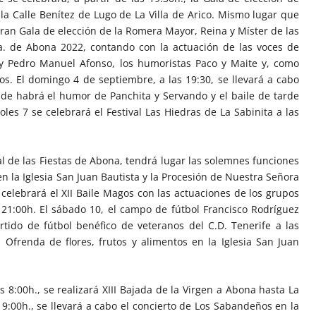
la Calle Benítez de Lugo de La Villa de Arico. Mismo lugar que
 Gran Gala de elección de la Romera Mayor, Reina y Míster de las
ra. de Abona 2022, contando con la actuación de las voces de
 y Pedro Manuel Afonso, los humoristas Paco y Maite y, como
os. El domingo 4 de septiembre, a las 19:30, se llevará a cabo
de habrá el humor de Panchita y Servando y el baile de tarde
es 7 se celebrará el Festival Las Hiedras de La Sabinita a las
al de las Fiestas de Abona, tendrá lugar las solemnes funciones
. en la Iglesia San Juan Bautista y la Procesión de Nuestra Señora
 celebrará el XII Baile Magos con las actuaciones de los grupos
s 21:00h. El sábado 10, el campo de fútbol Francisco Rodríguez
rtido de fútbol benéfico de veteranos del C.D. Tenerife a las
a Ofrenda de flores, frutos y alimentos en la Iglesia San Juan
 8:00h., se realizará XIII Bajada de la Virgen a Abona hasta La
19:00h., se llevará a cabo el concierto de Los Sabandeños en la