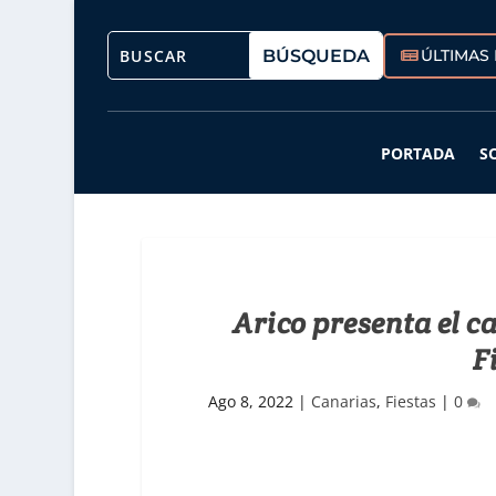
ÚLTIMAS 
PORTADA
S
Arico presenta el ca
F
Ago 8, 2022
|
Canarias
,
Fiestas
|
0