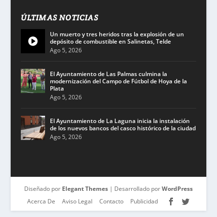
ÚLTIMAS NOTICIAS
Un muerto y tres heridos tras la explosión de un
depósito de combustible en Salinetas, Telde
Ago 5, 2026
El Ayuntamiento de Las Palmas culmina la
modernización del Campo de Fútbol de Hoya de la
Plata
Ago 5, 2026
El Ayuntamiento de La Laguna inicia la instalación
de los nuevos bancos del casco histórico de la ciudad
Ago 5, 2026
Diseñado por
Elegant Themes
| Desarrollado por
WordPress
Acerca De
Aviso Legal
Contacto
Publicidad