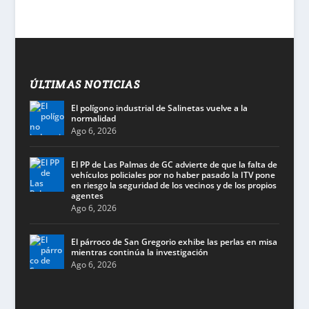
ÚLTIMAS NOTICIAS
El polígono industrial de Salinetas vuelve a la
normalidad
Ago 6, 2026
El PP de Las Palmas de GC advierte de que la falta de
vehículos policiales por no haber pasado la ITV pone
en riesgo la seguridad de los vecinos y de los propios
agentes
Ago 6, 2026
El párroco de San Gregorio exhibe las perlas en misa
mientras continúa la investigación
Ago 6, 2026