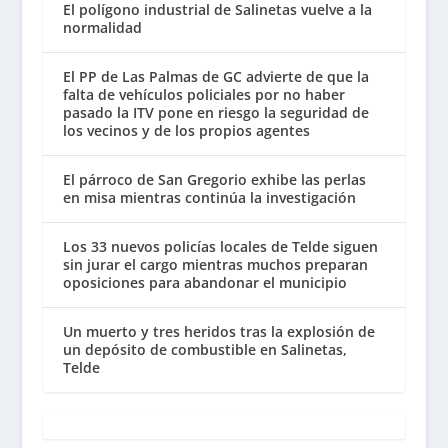
El polígono industrial de Salinetas vuelve a la
normalidad
El PP de Las Palmas de GC advierte de que la
falta de vehículos policiales por no haber
pasado la ITV pone en riesgo la seguridad de
los vecinos y de los propios agentes
El párroco de San Gregorio exhibe las perlas
en misa mientras continúa la investigación
Los 33 nuevos policías locales de Telde siguen
sin jurar el cargo mientras muchos preparan
oposiciones para abandonar el municipio
Un muerto y tres heridos tras la explosión de
un depósito de combustible en Salinetas,
Telde