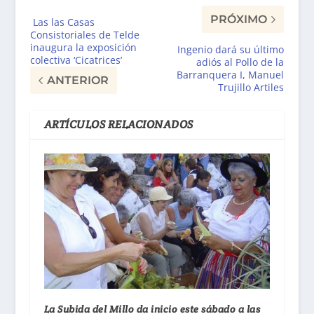
PRÓXIMO
Las las Casas
Consistoriales de Telde
inaugura la exposición
Ingenio dará su último
colectiva ‘Cicatrices’
adiós al Pollo de la
Barranquera I, Manuel
ANTERIOR
Trujillo Artiles
ARTÍCULOS RELACIONADOS
La Subida del Millo da inicio este sábado a las