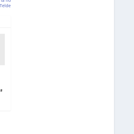
ria no
 Telde
as