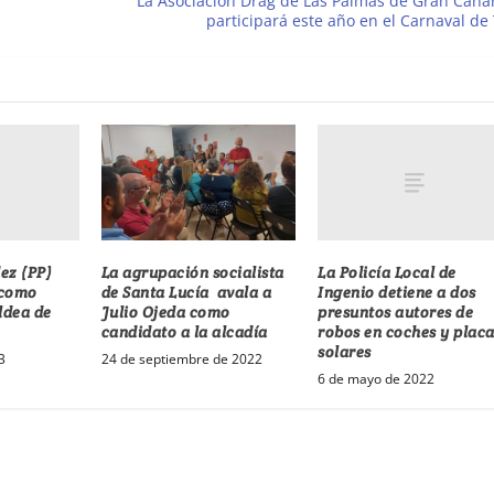
La Asociación Drag de Las Palmas de Gran Cana
participará este año en el Carnaval de
ez (PP)
La Policía Local de
La agrupación socialista
 como
Ingenio detiene a dos
de Santa Lucía avala a
ldea de
presuntos autores de
Julio Ojeda como
robos en coches y plac
candidato a la alcadía
solares
3
24 de septiembre de 2022
6 de mayo de 2022