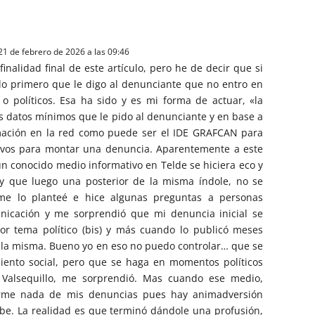
 21 de febrero de 2026 a las 09:46
finalidad final de este artículo, pero he de decir que si
lo primero que le digo al denunciante que no entro en
 o políticos. Esa ha sido y es mi forma de actuar, «la
los datos mínimos que le pido al denunciante y en base a
mación en la red como puede ser el IDE GRAFCAN para
tivos para montar una denuncia. Aparentemente a este
un conocido medio informativo en Telde se hiciera eco y
y que luego una posterior de la misma índole, no se
e lo planteé e hice algunas preguntas a personas
icación y me sorprendió que mi denuncia inicial se
or tema político (bis) y más cuando lo publicó meses
e la misma. Bueno yo en eso no puedo controlar… que se
miento social, pero que se haga en momentos políticos
Valsequillo, me sorprendió. Mas cuando ese medio,
rme nada de mis denuncias pues hay animadversión
ribe. La realidad es que terminó dándole una profusión,