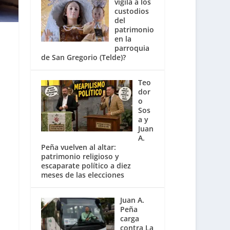
vigila a los
custodios
del
patrimonio
en la
parroquia
de San Gregorio (Telde)?
Teo
dor
o
Sos
a y
Juan
A.
Peña vuelven al altar:
patrimonio religioso y
escaparate político a diez
meses de las elecciones
Juan A.
Peña
carga
contra La