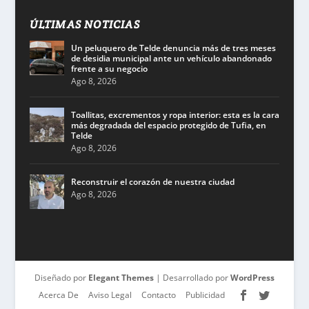
ÚLTIMAS NOTICIAS
Un peluquero de Telde denuncia más de tres meses
de desidia municipal ante un vehículo abandonado
frente a su negocio
Ago 8, 2026
Toallitas, excrementos y ropa interior: esta es la cara
más degradada del espacio protegido de Tufia, en
Telde
Ago 8, 2026
Reconstruir el corazón de nuestra ciudad
Ago 8, 2026
Diseñado por
Elegant Themes
| Desarrollado por
WordPress
Acerca De
Aviso Legal
Contacto
Publicidad