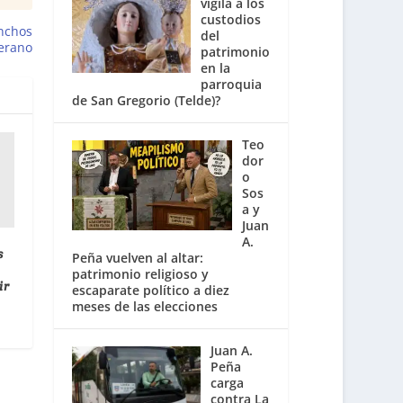
vigila a los
custodios
inchos
del
verano
patrimonio
en la
parroquia
de San Gregorio (Telde)?
Teo
dor
o
Sos
a y
Juan
A.
s
Peña vuelven al altar:
patrimonio religioso y
ir
escaparate político a diez
meses de las elecciones
Juan A.
Peña
carga
contra La