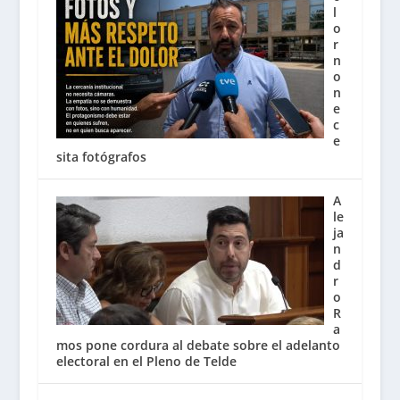
l
o
r
n
o
n
e
c
e
sita fotógrafos
A
le
ja
n
d
r
o
R
a
mos pone cordura al debate sobre el adelanto
electoral en el Pleno de Telde