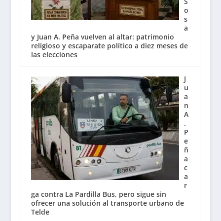
S
o
s
a
y Juan A. Peña vuelven al altar: patrimonio
religioso y escaparate político a diez meses de
las elecciones
J
u
a
n
A
.
P
e
ñ
a
c
a
r
ga contra La Pardilla Bus, pero sigue sin
ofrecer una solución al transporte urbano de
Telde