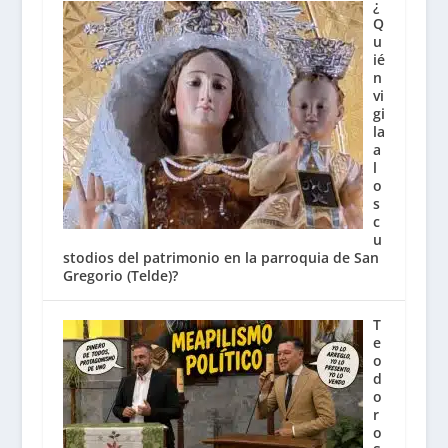
¿
Q
u
ié
n
vi
gi
la
a
l
o
s
c
u
stodios del patrimonio en la parroquia de San
Gregorio (Telde)?
T
e
o
d
o
r
o