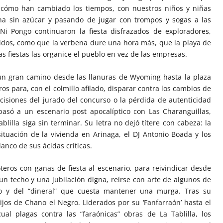
a cómo han cambiado los tiempos, con nuestros niños y niñas
ena sin azúcar y pasando de jugar con trompos y sogas a las
 Ni Pongo continuaron la fiesta disfrazados de exploradores,
dos, como que la verbena dure una hora más, que la playa de
as fiestas las organice el pueblo en vez de las empresas.
 un gran camino desde las llanuras de Wyoming hasta la plaza
os para, con el colmillo afilado, disparar contra los cambios de
ecisiones del jurado del concurso o la pérdida de autenticidad
 pasó a un escenario post apocalíptico con Las Charanguillas,
blilla siga sin terminar. Su letra no dejó títere con cabeza: la
 situación de la vivienda en Arinaga, el DJ Antonio Boada y los
lanco de sus ácidas críticas.
eros con ganas de fiesta al escenario, para reivindicar desde
un techo y una jubilación digna, reírse con arte de algunos de
o y del “dineral” que cuesta mantener una murga. Tras su
ijos de Chano el Negro. Liderados por su ‘Fanfarraón’ hasta el
al plagas contra las “faraónicas” obras de La Tablilla, los