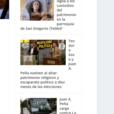
vigila a los
custodios
del
patrimonio
en la
parroquia
de San Gregorio (Telde)?
Teo
dor
o
Sos
a y
Juan
A.
Peña vuelven al altar:
patrimonio religioso y
escaparate político a diez
meses de las elecciones
Juan A.
Peña
carga
contra La