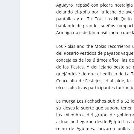
Aguayro, repasó con pícara nostalgi
dejando el gofio por la leche de av
pantallas y el Tik Tok. Los Ni Quito
hablando de grandes sueños comparti
Arinaga no esté tan masificada o que l
Los Flokis and the Mokis recorrieron
del Rosario vestidos de payasos vaquer
concejales de los últimos años, las d
de las fiestas. Y del lejano oeste se
quejándose de que el edificio de La Ta
Concejalía de Festejos, el alcalde, la
otros colectivos participantes fueron b
La murga Los Pachachos subió a 62 lot
su kiosco la suerte que supone tener 
los miembros del grupo de gobiern
actuación llegaron desde Egipto Los h
reino de Agüimes, lanzaron pullas cu