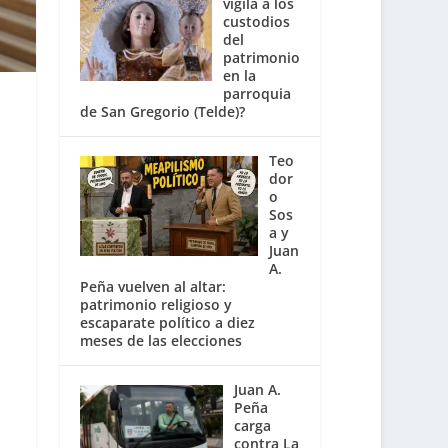
vigila a los
custodios
del
patrimonio
en la
parroquia
de San Gregorio (Telde)?
Teo
dor
o
Sos
a y
Juan
A.
Peña vuelven al altar:
patrimonio religioso y
escaparate político a diez
meses de las elecciones
Juan A.
Peña
carga
contra La