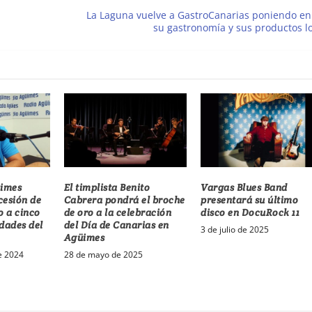
La Laguna vuelve a GastroCanarias poniendo en
su gastronomía y sus productos l
üimes
El timplista Benito
Vargas Blues Band
cesión de
Cabrera pondrá el broche
presentará su último
o a cinco
de oro a la celebración
disco en DocuRock 11
dades del
del Día de Canarias en
3 de julio de 2025
Agüimes
e 2024
28 de mayo de 2025