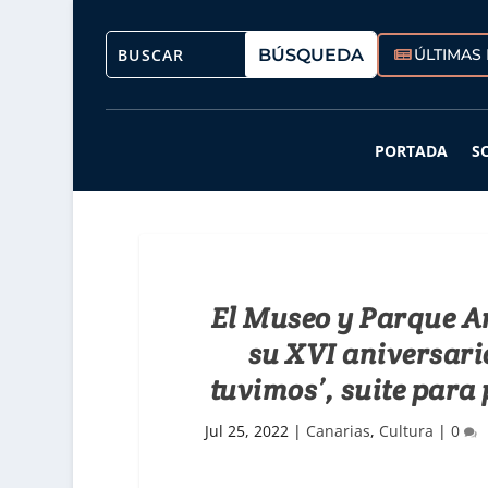
ÚLTIMAS 
PORTADA
S
El Museo y Parque A
su XVI aniversario
tuvimos’, suite par
Jul 25, 2022
|
Canarias
,
Cultura
|
0