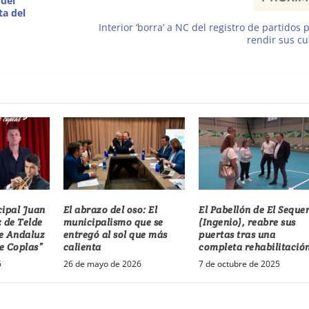
del
ta del
Interior ‘borra’ a NC del registro de partidos 
rendir sus c
cipal Juan
El abrazo del oso: El
El Pabellón de El Seque
 de Telde
municipalismo que se
(Ingenio), reabre sus
re Andaluz
entregó al sol que más
puertas tras una
e Coplas”
calienta
completa rehabilitació
6
26 de mayo de 2026
7 de octubre de 2025