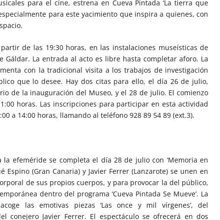
icales para el cine, estrena en Cueva Pintada ‘La tierra que
especialmente para este yacimiento que inspira a quienes, con
espacio.
 partir de las 19:30 horas, en las instalaciones museísticas de
e Gáldar. La entrada al acto es libre hasta completar aforo. La
enta con la tradicional visita a los trabajos de investigación
lico que lo desee. Hay dos citas para ello, el día 26 de julio,
rio de la inauguración del Museo, y el 28 de julio. El comienzo
11:00 horas. Las inscripciones para participar en esta actividad
:00 a 14:00 horas, llamando al teléfono 928 89 54 89 (ext.3).
la efeméride se completa el día 28 de julio con ‘Memoria en
ué Espino (Gran Canaria) y Javier Ferrer (Lanzarote) se unen en
orporal de sus propios cuerpos, y para provocar la del público,
emporánea dentro del programa ‘Cueva Pintada Se Mueve’. La
 acoge las emotivas piezas ‘Las once y mil vírgenes’, del
del conejero Javier Ferrer. El espectáculo se ofrecerá en dos