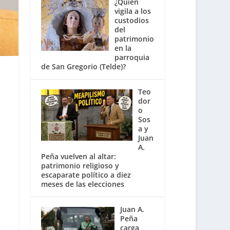
¿Quién
vigila a los
custodios
del
patrimonio
en la
parroquia
de San Gregorio (Telde)?
Teo
dor
o
Sos
a y
Juan
A.
Peña vuelven al altar:
patrimonio religioso y
escaparate político a diez
meses de las elecciones
Juan A.
Peña
carga