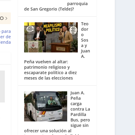
parroquia
de San Gregorio (Telde)?
MO
Teo
dor
o para
o
ler de
Sos
vienda
a y
Juan
A.
Peña vuelven al altar:
patrimonio religioso y
escaparate político a diez
meses de las elecciones
Juan A.
Peña
carga
contra La
Pardilla
a
Bus, pero
sigue sin
ofrecer una solución al