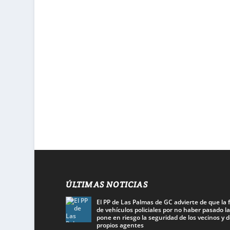
ÚLTIMAS NOTICIAS
El PP de Las Palmas de GC advierte de que la f
de vehículos policiales por no haber pasado la
pone en riesgo la seguridad de los vecinos y d
propios agentes