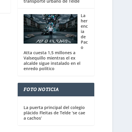
transporte urbano de Telde
La
her
enc
ia
de
Pac
o
Atta cuesta 1,5 millones a
Valsequillo mientras el ex
alcalde sigue instalado en el
enredo político
FOTO NOTICIA
La puerta principal del colegio
plácido Fleitas de Telde ‘se cae
a cachos’