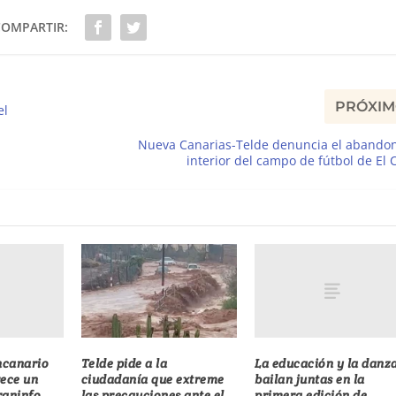
COMPARTIR:
PRÓXI
el
Nueva Canarias-Telde denuncia el abandon
interior del campo de fútbol de El 
ncanario
La educación y la danz
Telde pide a la
rece un
bailan juntas en la
ciudadanía que extreme
araninfo
primera edición de
las precauciones ante el