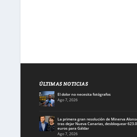
ÚLTIMAS NOTICIAS
El dolor no necesita fotógrafos
Ago 7, 2026
La primera gran resolución de Minerva Alons
tras dejar Nueva Canarias, desbloquear 623.
euros para Gáldar
Ago 7, 2026