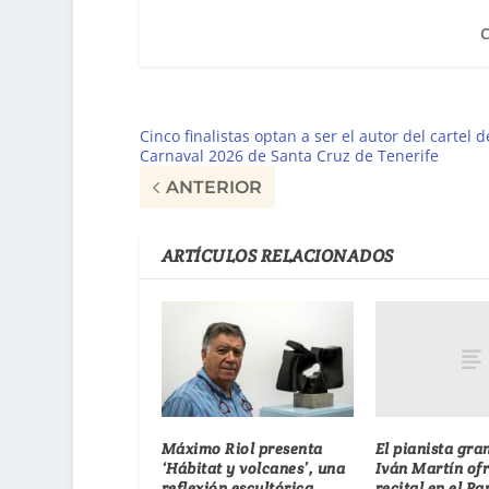
Cinco finalistas optan a ser el autor del cartel d
Carnaval 2026 de Santa Cruz de Tenerife
ANTERIOR
ARTÍCULOS RELACIONADOS
El pianista gra
Máximo Riol presenta
Iván Martín of
‘Hábitat y volcanes’, una
recital en el P
reflexión escultórica