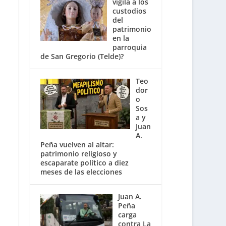
vigila a los
custodios
del
patrimonio
en la
parroquia
de San Gregorio (Telde)?
Teo
dor
o
Sos
a y
Juan
A.
Peña vuelven al altar:
patrimonio religioso y
escaparate político a diez
meses de las elecciones
Juan A.
Peña
carga
contra La