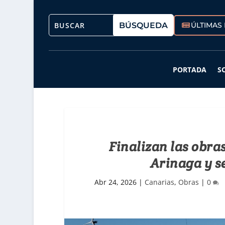
ÚLTIMAS 
PORTADA
S
Finalizan las obra
Arinaga y s
Abr 24, 2026
|
Canarias
,
Obras
|
0