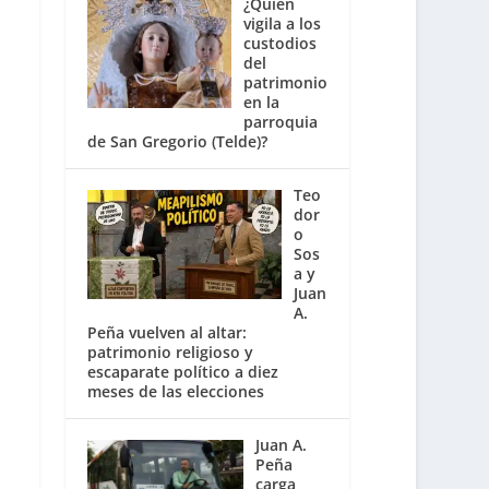
¿Quién
vigila a los
custodios
del
patrimonio
en la
parroquia
de San Gregorio (Telde)?
Teo
dor
o
Sos
a y
Juan
A.
Peña vuelven al altar:
patrimonio religioso y
escaparate político a diez
meses de las elecciones
Juan A.
Peña
carga