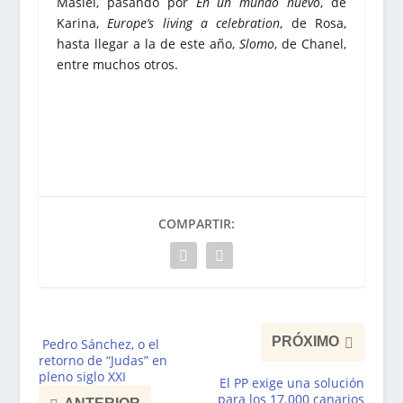
Masiel, pasando por
En un mundo nuevo
, de
Karina,
Europe’s living a celebration
, de Rosa,
hasta llegar a la de este año,
Slomo
, de Chanel,
entre muchos otros.
COMPARTIR:
PRÓXIMO
Pedro Sánchez, o el
retorno de “Judas” en
pleno siglo XXI
El PP exige una solución
para los 17.000 canarios