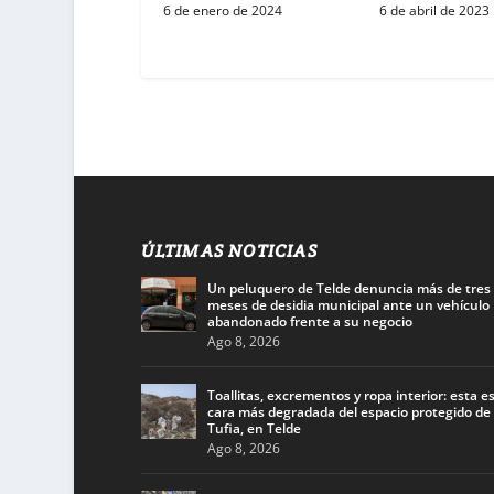
6 de enero de 2024
6 de abril de 2023
ÚLTIMAS NOTICIAS
Un peluquero de Telde denuncia más de tres
meses de desidia municipal ante un vehículo
abandonado frente a su negocio
Ago 8, 2026
Toallitas, excrementos y ropa interior: esta es
cara más degradada del espacio protegido de
Tufia, en Telde
Ago 8, 2026