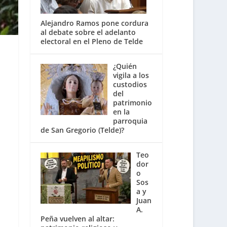
Alejandro Ramos pone cordura
al debate sobre el adelanto
electoral en el Pleno de Telde
¿Quién
vigila a los
custodios
del
patrimonio
en la
parroquia
de San Gregorio (Telde)?
Teo
dor
o
Sos
a y
Juan
A.
Peña vuelven al altar: