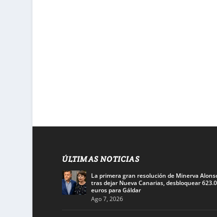
ÚLTIMAS NOTICIAS
La primera gran resolución de Minerva Alons
tras dejar Nueva Canarias, desbloquear 623.
euros para Gáldar
Ago 7, 2026