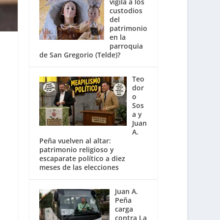
vigila a los
custodios
del
patrimonio
en la
parroquia
de San Gregorio (Telde)?
Teo
dor
o
Sos
a y
Juan
A.
Peña vuelven al altar:
patrimonio religioso y
escaparate político a diez
meses de las elecciones
Juan A.
Peña
carga
contra La