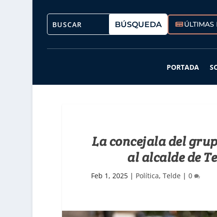
ÚLTIMAS 
PORTADA
S
La concejala del gru
al alcalde de T
Feb 1, 2025
|
Política
,
Telde
|
0