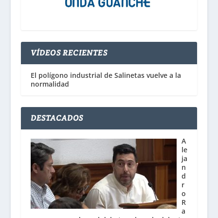
VÍDEOS RECIENTES
El polígono industrial de Salinetas vuelve a la
normalidad
DESTACADOS
A
le
ja
n
d
r
o
R
a