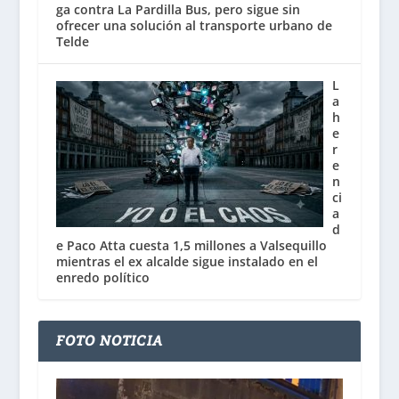
ga contra La Pardilla Bus, pero sigue sin
ofrecer una solución al transporte urbano de
Telde
L
a
h
e
r
e
n
ci
a
d
e Paco Atta cuesta 1,5 millones a Valsequillo
mientras el ex alcalde sigue instalado en el
enredo político
FOTO NOTICIA