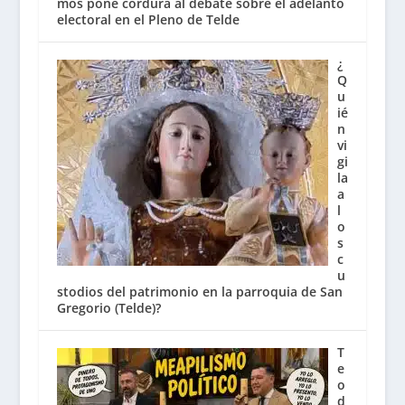
mos pone cordura al debate sobre el adelanto
electoral en el Pleno de Telde
¿
Q
u
ié
n
vi
gi
la
a
l
o
s
c
u
stodios del patrimonio en la parroquia de San
Gregorio (Telde)?
T
e
o
d