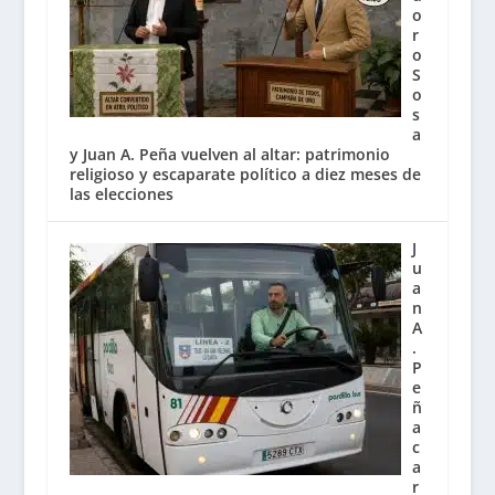
o
r
o
S
o
s
a
y Juan A. Peña vuelven al altar: patrimonio
religioso y escaparate político a diez meses de
las elecciones
J
u
a
n
A
.
P
e
ñ
a
c
a
r