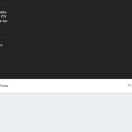
alta
 ITV
e los
en
Ac
ress