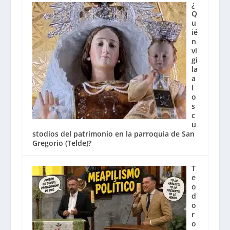
¿
Q
u
ié
n
vi
gi
la
a
l
o
s
c
u
stodios del patrimonio en la parroquia de San
Gregorio (Telde)?
T
e
o
d
o
r
o