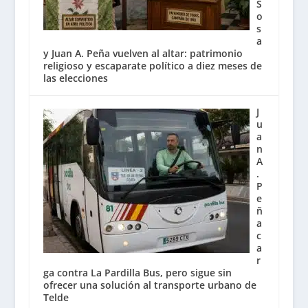
S
o
s
a
y Juan A. Peña vuelven al altar: patrimonio
religioso y escaparate político a diez meses de
las elecciones
J
u
a
n
A
.
P
e
ñ
a
c
a
r
ga contra La Pardilla Bus, pero sigue sin
ofrecer una solución al transporte urbano de
Telde