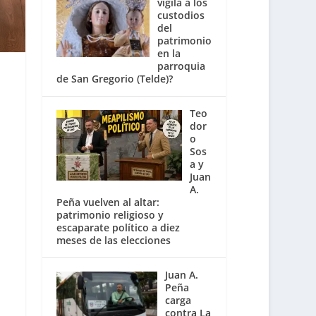
vigila a los
custodios
del
patrimonio
en la
parroquia
de San Gregorio (Telde)?
Teo
dor
o
Sos
a y
Juan
A.
Peña vuelven al altar:
patrimonio religioso y
escaparate político a diez
meses de las elecciones
Juan A.
Peña
carga
contra La