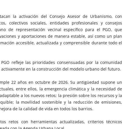
tacan la activación del Consejo Asesor de Urbanismo, con
os, colectivos sociales, entidades profesionales y consejos
ano de representación vecinal específico para el PGO, que
rvaciones y aportaciones de manera estable, así como un plan
rmación accesible, actualizada y comprensible durante todo el
 PGO refleje las prioridades consensuadas por la comunidad
e activamente en la construcción del modelo urbano del futuro.
umple 22 años en octubre de 2026. Su antigüedad supone un
tuales, entre ellos, la emergencia climática y la necesidad de
aptable a los nuevos retos; la presión sobre los recursos y la
quible; la movilidad sostenible y la reducción de emisiones,
mejora de la calidad de vida en todos los barrios.
os retos con herramientas actualizadas, criterios técnicos
neada con la Agenda Urbana Local.