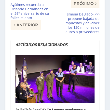
PRÓXIMO
Agüimes recuerda a
Orlando Hernández en
el 26º aniversario de su
Jimena Delgado (PP)
fallecimiento
propone bajada de
impuestos y devolver
ANTERIOR
los 120 millones de
euros a proveedores
ARTÍCULOS RELACIONADOS
La Policía Local de La Laguna condecora a