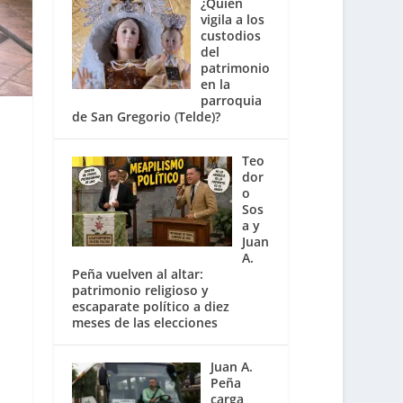
¿Quién
vigila a los
custodios
del
patrimonio
en la
parroquia
de San Gregorio (Telde)?
Teo
dor
o
Sos
a y
Juan
A.
Peña vuelven al altar:
patrimonio religioso y
escaparate político a diez
meses de las elecciones
Juan A.
Peña
carga