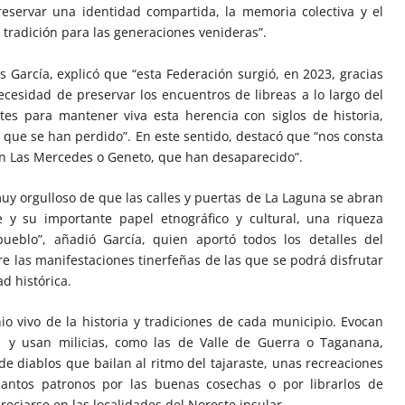
reservar una identidad compartida, la memoria colectiva y el
radición para las generaciones venideras”.
 García, explicó que “esta Federación surgió, en 2023, gracias
necesidad de preservar los encuentros de libreas a lo largo del
ntes para mantener viva esta herencia con siglos de historia,
que se han perdido”. En este sentido, destacó que “nos consta
en Las Mercedes o Geneto, que han desaparecido”.
uy orgulloso de que las calles y puertas de La Laguna se abran
e y su importante papel etnográfico y cultural, una riqueza
ueblo”, añadió García, quien aportó todos los detalles del
re las manifestaciones tinerfeñas de las que se podrá disfrutar
d histórica.
io vivo de la historia y tradiciones de cada municipio. Evocan
1 y usan milicias, como las de Valle de Guerra o Taganana,
e diablos que bailan al ritmo del tajaraste, unas recreaciones
santos patronos por las buenas cosechas o por librarlos de
eciarse en las localidades del Noreste insular.