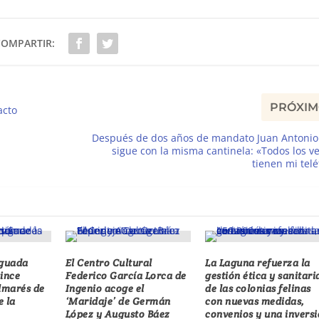
COMPARTIR:
PRÓXI
acto
Después de dos años de mandato Juan Antonio
sigue con la misma cantinela: «Todos los v
tienen mi tel
iguada
El Centro Cultural
La Laguna refuerza la
uince
Federico García Lorca de
gestión ética y sanitari
almarés de
Ingenio acoge el
de las colonias felinas
e la
‘Maridaje’ de Germán
con nuevas medidas,
López y Augusto Báez
convenios y una invers