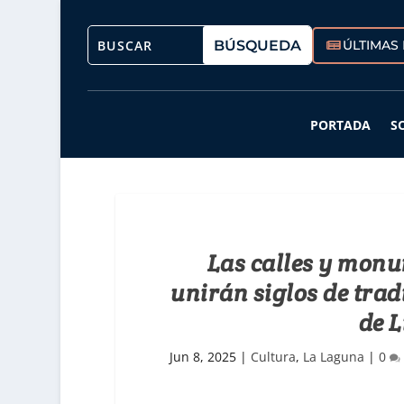
ÚLTIMAS 
PORTADA
S
Las calles y monu
unirán siglos de trad
de L
Jun 8, 2025
|
Cultura
,
La Laguna
|
0