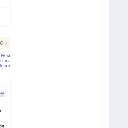
MO
 Peña
ecinos
éfono»
a
ión